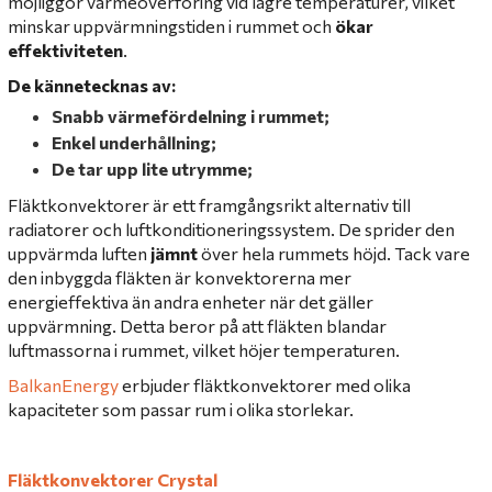
möjliggör värmeöverföring vid lägre temperaturer, vilket
minskar uppvärmningstiden i rummet och
ökar
effektiviteten
.
De kännetecknas av:
Snabb värmefördelning i rummet;
Enkel underhållning;
De tar upp lite utrymme;
Fläktkonvektorer är ett framgångsrikt alternativ till
radiatorer och luftkonditioneringssystem. De sprider den
uppvärmda luften
jämnt
över hela rummets höjd. Tack vare
den inbyggda fläkten är konvektorerna mer
energieffektiva än andra enheter när det gäller
uppvärmning. Detta beror på att fläkten blandar
luftmassorna i rummet, vilket höjer temperaturen.
BalkanЕnergy
erbjuder fläktkonvektorer med olika
kapaciteter som passar rum i olika storlekar.
Fläktkonvektorer Crystal