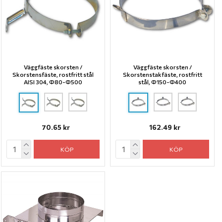
Väggfäste skorsten /
Väggfäste skorsten /
Skorstensfäste, rostfritt stål
Skorstenstakfäste, rostfritt
AISI 304, Ф80-Ф500
stål, Ф150-Ф400
70.65 kr
162.49 kr
KÖP
KÖP