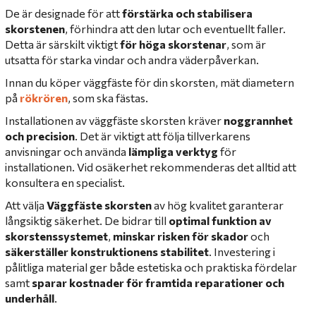
De är designade för att
förstärka och stabilisera
skorstenen
, förhindra att den lutar och eventuellt faller.
Detta är särskilt viktigt
för höga skorstenar
, som är
utsatta för starka vindar och andra väderpåverkan.
Innan du köper väggfäste för din skorsten, mät diametern
på
rökrören
, som ska fästas.
Installationen av väggfäste skorsten kräver
noggrannhet
och precision
. Det är viktigt att följa tillverkarens
anvisningar och använda
lämpliga verktyg
för
installationen. Vid osäkerhet rekommenderas det alltid att
konsultera en specialist.
Att välja
Väggfäste skorsten
av hög kvalitet garanterar
långsiktig säkerhet. De bidrar till
optimal funktion av
skorstenssystemet
,
minskar risken för skador
och
säkerställer konstruktionens stabilitet
. Investering i
pålitliga material ger både estetiska och praktiska fördelar
samt
sparar kostnader för framtida reparationer och
underhåll
.