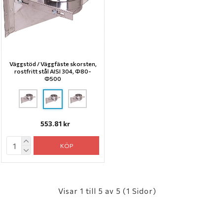
Väggstöd / Väggfäste skorsten,
rostfritt stål AISI 304, Ф80-
Ф500
553.81 kr
KÖP
Visar 1 till 5 av 5 (1 Sidor)