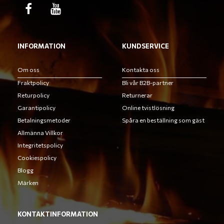
INFORMATION
KUNDSERVICE
Om oss
Kontakta oss
Fraktpolicy
Bli vår B2B-partner
Returpolicy
Returnerar
Garantipolicy
Online tvistlösning
Betalningsmetoder
Spåra en beställning som gäst
Allmänna Villkor
Integritetspolicy
Cookiespolicy
Blogg
Märken
KONTAKTINFORMATION