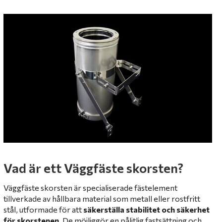
Vad är ett Väggfäste skorsten?
Väggfäste skorsten är specialiserade fästelement
tillverkade av hållbara material som metall eller rostfritt
stål, utformade för att
säkerställa stabilitet och säkerhet
för skorstenen
. De möjliggör en pålitlig fastsättning och