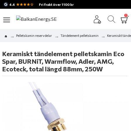
★★★★☆
4.4
Fri frakt över 1100 kr
0
Pelletskamin reservdelar
Tändelement pelletskamin
Keramiskt tände
Keramiskt tändelement pelletskamin Eco
Spar, BURNiT, Warmflow, Adler, AMG,
Ecoteck, total längd 88mm, 250W