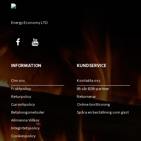
Energy Economy LTD
INFORMATION
KUNDSERVICE
Om oss
Kontakta oss
Fraktpolicy
Bli vår B2B-partner
Returpolicy
Returnerar
Garantipolicy
Online tvistlösning
Betalningsmetoder
Spåra en beställning som gäst
Allmänna Villkor
Integritetspolicy
Cookiespolicy