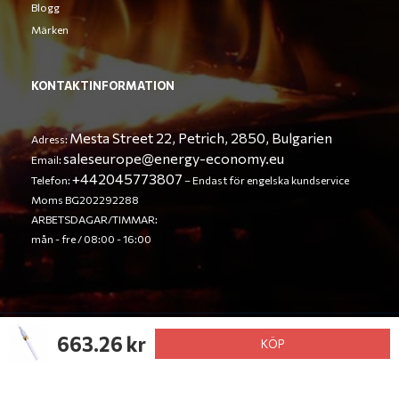
Blogg
Märken
KONTAKTINFORMATION
Mesta Street 22, Petrich, 2850, Bulgarien
Adress:
saleseurope@energy-economy.eu
Email:
+442045773807
Telefon:
– Endast för engelska kundservice
Moms BG202292288
ARBETSDAGAR/TIMMAR:
mån - fre / 08:00 - 16:00
663.26 kr
© Energy Economy LTD 2023. Alla rättigheter förbehållna.
KÖP