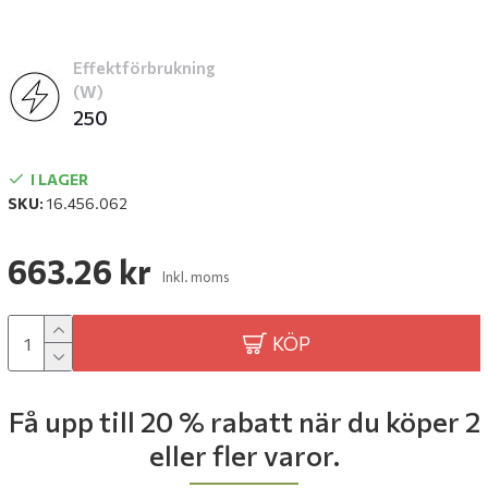
Effektförbrukning
(W)
250
I LAGER
SKU:
16.456.062
663.26 kr
Inkl. moms
KÖP
Få upp till 20 % rabatt när du köper 2
eller fler varor.