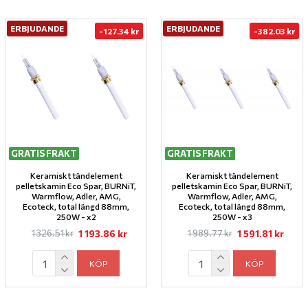
ERBJUDANDE
ERBJUDANDE
-127.34 kr
-382.03 kr
GRATIS FRAKT
GRATIS FRAKT
Keramiskt tändelement
Keramiskt tändelement
pelletskamin Eco Spar, BURNiT,
pelletskamin Eco Spar, BURNiT,
Warmflow, Adler, AMG,
Warmflow, Adler, AMG,
Ecoteck, total längd 88mm,
Ecoteck, total längd 88mm,
250W - x2
250W - x3
1 193.86 kr
1 591.81 kr
1 326.51 kr
1 989.77 kr
KÖP
KÖP