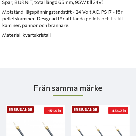
Spar, BURNiT, total längd 65mm, 95W till 24V)
Motstånd, lågspänningständstift - 24 Volt AC, PS17 - för
pelletskaminer.
Designad för att tända pellets och flis till
kaminer, pannor och brännare.
Material: kvartskristall
Från samma märke
ERBJUDANDE
ERBJUDANDE
-151.4 kr
-454.2 kr