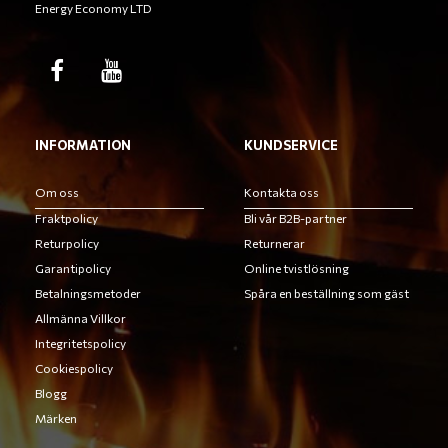
Energy Economy LTD
INFORMATION
KUNDSERVICE
Om oss
Kontakta oss
Fraktpolicy
Bli vår B2B-partner
Returpolicy
Returnerar
Garantipolicy
Online tvistlösning
Betalningsmetoder
Spåra en beställning som gäst
Allmänna Villkor
Integritetspolicy
Cookiespolicy
Blogg
Märken