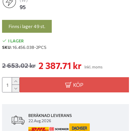
(W)
95
Finns i lager 49 st.
I LAGER
SKU:
16.456.038-2PCS
2 387.71 kr
2 653.02 kr
Inkl. moms
KÖP
BERÄKNAD LEVERANS
22.Aug.2026