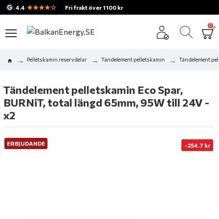
★★★★☆
4.4
Fri frakt över 1100 kr
0
Pelletskamin reservdelar
Tändelement pelletskamin
Tändelement pel
Tändelement pelletskamin Eco Spar,
BURNiT, total längd 65mm, 95W till 24V -
x2
ERBJUDANDE
-254.7 kr