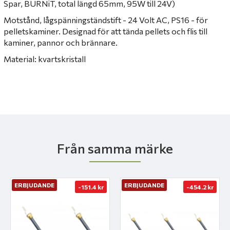
Spar, BURNiT, total längd 65mm, 95W till 24V)
Motstånd, lågspänningständstift - 24 Volt AC, PS16 - för
pelletskaminer.
Designad för att tända pellets och flis till
kaminer, pannor och brännare.
Material: kvartskristall
Från samma märke
ERBJUDANDE
ERBJUDANDE
-151.4 kr
-454.2 kr