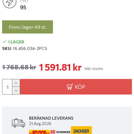
(W)
95
Finns i lager 49 st.
I LAGER
SKU:
16.456.034-2PCS
1 591.81 kr
1 768.68 kr
Inkl. moms
KÖP
BERÄKNAD LEVERANS
21.Aug.2026