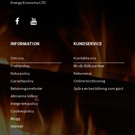
Energy Economy LTD
INFORMATION
KUNDSERVICE
Om oss
Kontakta oss
Fraktpolicy
Bli vår B2B-partner
Returpolicy
Returnerar
Garantipolicy
Online tvistlösning
Betalningsmetoder
Spåra en beställning som gäst
Allmänna Villkor
Integritetspolicy
Cookiespolicy
Blogg
Märken