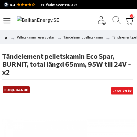
★★★★☆
4.4
Fri frakt över 1100 kr
0
Pelletskamin reservdelar
Tändelement pelletskamin
Tändelement pel
Tändelement pelletskamin Eco Spar,
BURNiT, total längd 65mm, 95W till 24V -
x2
ERBJUDANDE
-169.79 kr