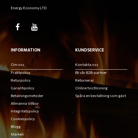
Energy Economy LTD
INFORMATION
KUNDSERVICE
Om oss
Kontakta oss
Fraktpolicy
Bli vår B2B-partner
Returpolicy
Returnerar
Garantipolicy
Online tvistlösning
Betalningsmetoder
Spåra en beställning som gäst
Allmänna Villkor
Integritetspolicy
Cookiespolicy
Blogg
Märken