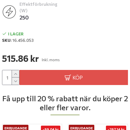
Effektförbrukning
(W)
250
I LAGER
SKU:
16.456.053
515.86 kr
Inkl. moms
KÖP
Få upp till 20 % rabatt när du köper 2
eller fler varor.
ERBJUDANDE
ERBJUDANDE
-99.04 kr
-297.14 kr