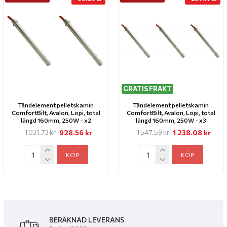
GRATIS FRAKT
Tändelement pelletskamin
Tändelement pelletskamin
ComfortBilt, Avalon, Lopi, total
ComfortBilt, Avalon, Lopi, total
längd 160mm, 250W - x2
längd 160mm, 250W - x3
928.56 kr
1 238.08 kr
1 031.73 kr
1 547.59 kr
KÖP
KÖP
BERÄKNAD LEVERANS