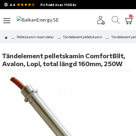
★★★★☆
4.4
Fri frakt över 1100 kr
0
Pelletskamin reservdelar
Tändelement pelletskamin
Tändelement pel
Tändelement pelletskamin ComfortBilt,
Avalon, Lopi, total längd 160mm, 250W