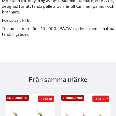
Motstånd för belysning av pelletskamin - tändare, HT62704,
designad för att tända pellets och flis till kaminer, pannor och
brännare.
För spisar: FTB
Testad i mer än 10 000 PÅ/AV-cykler, med snabba
tändningstider.
Från samma märke
ERBJUDANDE
ERBJUDANDE
-151.4 kr
-454.2 kr